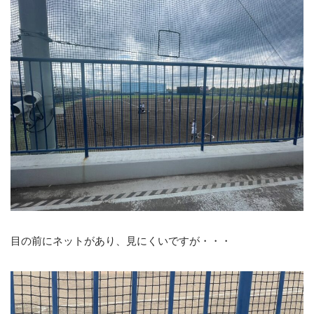
オフィシャルサイト
CONTACT
不動産のことならなんでもお任せください
メールでの受付
お問い合わせフォーム
24時間受付中
お電話の受付
0120-920-380
営業時間：9：00～18：00
定休日：火曜日・水曜日
目の前にネットがあり、見にくいですが・・・