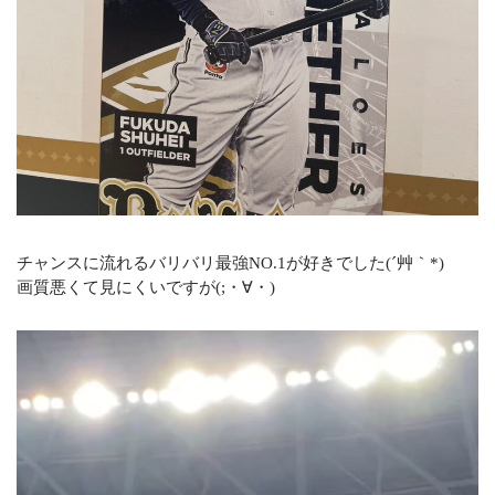
チャンスに流れるバリバリ最強NO.1が好きでした(´艸｀*)
画質悪くて見にくいですが(;・∀・)