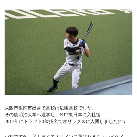
オフィシャルサイト
CONTACT
不動産のことならなんでもお任せください
メールでの受付
お問い合わせフォーム
24時間受付中
お電話の受付
0120-920-380
営業時間：9：00～18：00
定休日：火曜日・水曜日
大阪市阪南市出身で高校は広陵高校でした。
その後明治大学へ進学し、NTT東日本に入社後
2017年にドラフト3位指名でオリックスに入団しました(^^♪
小柄ですが、足も速くてオリメンに選ばれるくらいイケメ