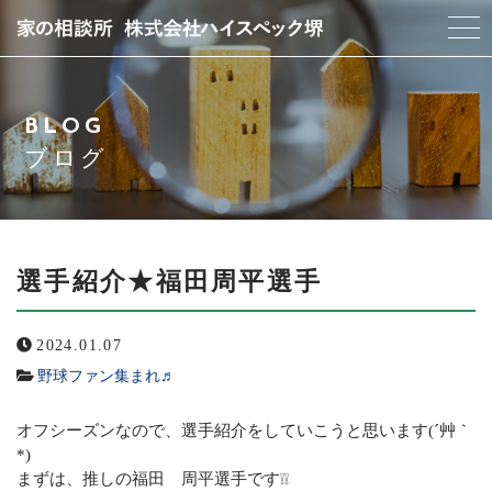
当社について
BLOG
スタッフ紹介
ブログ
サービス紹介
アクセス
選手紹介★福田周平選手
よくある質問
2024.01.07
野球ファン集まれ♬
ブログ
オフシーズンなので、選手紹介をしていこうと思います(´艸｀
お問い合わせ
*)
まずは、推しの福田 周平選手です❕❕