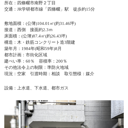
所在：四條畷市南野２丁目
交通：JR学研都市線「四條畷」駅 徒歩約15分
敷地面積：(公簿)104.01㎡(約31.46坪)
接道：西側 接面約2.3ｍ
床面積：(公簿)87.4㎡(約26.43坪)
構造：木・鉄筋コンクリート造3階建
築年月：1984年(昭和59年)8月
都市計画：市街化区域
建ぺい率：60％ 容積率：200％
その他法令上の制限：準防火地域
現況：空家 引渡時期：相談 取引態様：媒介
設備：上水道、下水道、都市ガス