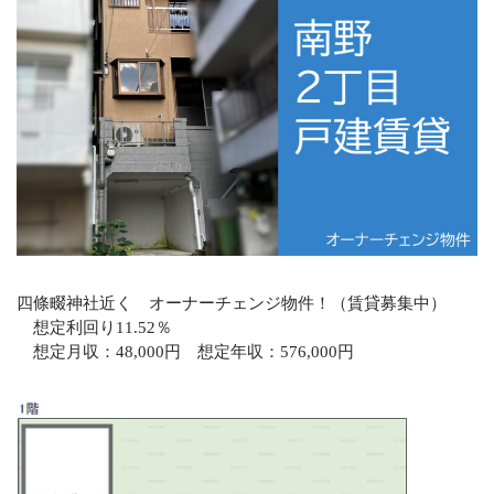
オフィシャルサイト
CONTACT
不動産のことならなんでもお任せください
メールでの受付
お問い合わせフォーム
24時間受付中
お電話の受付
四條畷神社近く オーナーチェンジ物件！（賃貸募集中）
0120-920-380
想定利回り11.52％
営業時間：9：00～18：00
想定月収：48,000円 想定年収：576,000円
定休日：火曜日・水曜日