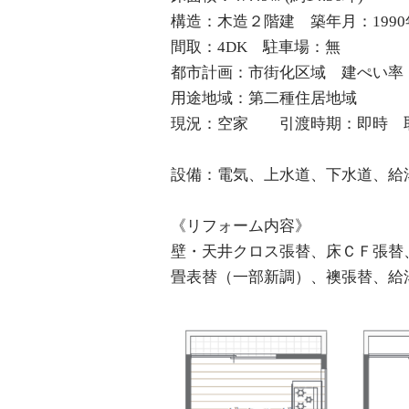
構造：木造２階建 築年月：1990年
間取：4DK 駐車場：無
都市計画：市街化区域 建ぺい率：
用途地域：第二種住居地域
現況：空家 引渡時期：即時 
設備：電気、上水道、下水道、給
《リフォーム内容》
壁・天井クロス張替、床ＣＦ張替
畳表替（一部新調）、襖張替、給