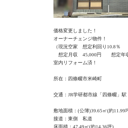
価格変更しました！
オーナーチェンジ物件！
（現況空家 想定利回り10.8％
想定月収 45,000円 想定年収 
室内リフォーム済！
所在：四條畷市米崎町
交通：JR学研都市線「四條畷」駅
敷地面積：(公簿)39.65㎡(約11.9
接道：東側 私道
床面積：47.49㎡(約14.36坪)