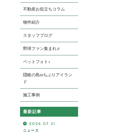
不動産お役立ちコラム
物件紹介
スタッフブログ
野球ファン集まれ♬
お電話の受付
ペットフォト♪
0120-920-380
営業時間：9：00～18：00
隠岐の島inちぶりアイラン
定休日：火曜日・水曜日
ド
施工事例
最新記事
2026.07.31
ニュース