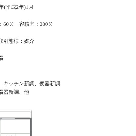
(平成2年)1月
60％ 容積率：200％
取引態様：媒介
湯
、キッチン新調、便器新調
湯器新調、他