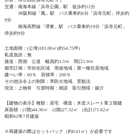
所在：堺市西区浜寺元町３丁
交通：南海本線「浜寺公園」駅 徒歩約12分
JR阪和線「鳳」駅 バス乗車約6分「浜寺元町」停歩約
9分
南海高野線「堺東」駅 バス乗車約19分「浜寺元町」
停歩約9分
土地面積：(公簿)181.00㎡(約54.75坪)
私道負担：無
接道：西側 公道 幅員約3.3ｍ 間口1.9ｍ
都市計画：市街化区域 用途地域：第一種住居地域
建ぺい率：60％ 容積率：200％
その他法令上の制限：準防火地域、景観法
現況：上物有 引渡時期：相談 取引態様：媒介
【建物の表示】種類：居宅 構造：木造スレート葺２階建
床面積：(1階)44.30㎡ (2階)27.32㎡ (合計)71.62㎡
昭和62年7月建築
※再建築の際はセットバック（約0.61㎡）が必要です