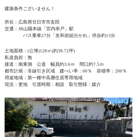
建築条件ございません！
所在：広島県廿日市市友田
交通：JR山陽本線「宮内串戸」駅
バス乗車27分「友和岩組分かれ」停歩約13分
土地面積：(公簿)128㎡(約38.72坪)
私道負担：無
接道：南東側 公道 幅員約3.6ｍ 間口約7.5ｍ
都市計画：非線引き区域 建ぺい率：60％ 容積率：200％
用途地域：第一種中高層住居専用地域
現況：更地 引渡時期：相談 取引態様：媒介