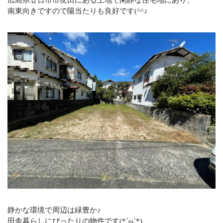
広島県廿日市市友田にある土地で閑静な住宅地にあり、
オフィシャルサイト
南東向きですので陽当たりも良好です(^^♪
CONTACT
不動産のことならなんでもお任せください
メールでの受付
お問い合わせフォーム
24時間受付中
お電話の受付
0120-920-380
営業時間：9：00～18：00
定休日：火曜日・水曜日
静かな環境で周辺は緑豊か♪
田舎暮らしにぴったりの物件です(*´ω`*)