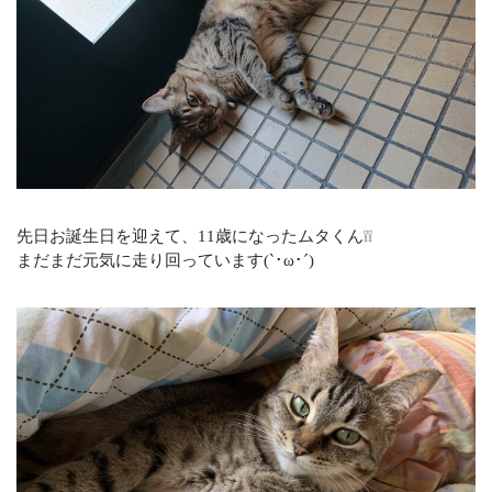
オフィシャルサイト
CONTACT
不動産のことならなんでもお任せください
メールでの受付
お問い合わせフォーム
24時間受付中
先日お誕生日を迎えて、11歳になったムタくん❕❕
まだまだ元気に走り回っています(`･ω･´)
お電話の受付
0120-920-380
営業時間：9：00～18：00
定休日：火曜日・水曜日