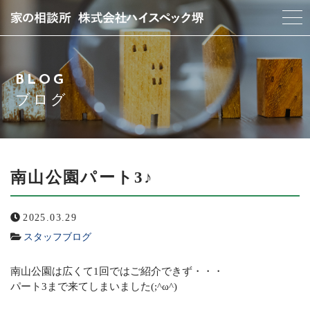
当社について
BLOG
スタッフ紹介
ブログ
サービス紹介
アクセス
南山公園パート3♪
よくある質問
2025.03.29
スタッフブログ
ブログ
南山公園は広くて1回ではご紹介できず・・・
お問い合わせ
パート3まで来てしまいました(;^ω^)