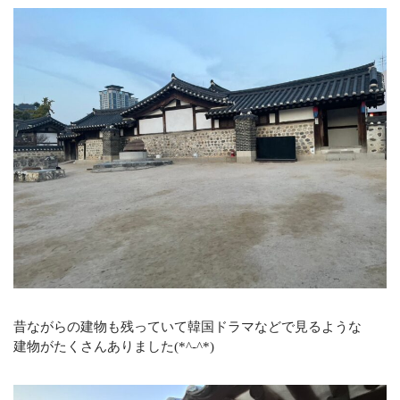
オフィシャルサイト
CONTACT
不動産のことならなんでもお任せください
メールでの受付
お問い合わせフォーム
24時間受付中
お電話の受付
0120-920-380
営業時間：9：00～18：00
定休日：火曜日・水曜日
昔ながらの建物も残っていて韓国ドラマなどで見るような
建物がたくさんありました(*^-^*)