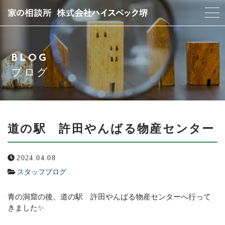
当社について
BLOG
スタッフ紹介
ブログ
サービス紹介
アクセス
道の駅 許田やんばる物産センター
よくある質問
2024.04.08
スタッフブログ
ブログ
青の洞窟の後、道の駅 許田やんばる物産センターへ行って
お問い合わせ
きました✨