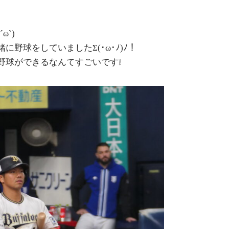
`)
野球をしていましたΣ(･ω･ﾉ)ﾉ！
CONTACT
野球ができるなんてすごいです❕
不動産のことならなんでもお任せください