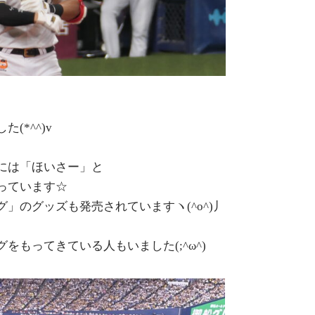
、
(*^^)v
には「ほいさー」と
っています☆
」のグッズも発売されていますヽ(^o^)丿
をもってきている人もいました(;^ω^)