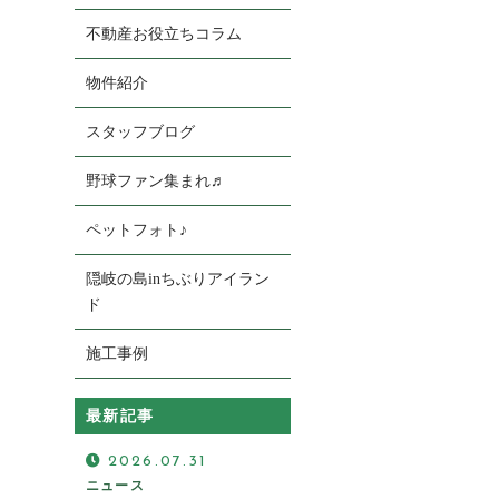
不動産お役立ちコラム
物件紹介
スタッフブログ
野球ファン集まれ♬
お電話の受付
ペットフォト♪
0120-920-380
営業時間：9：00～18：00
隠岐の島inちぶりアイラン
定休日：火曜日・水曜日
ド
施工事例
最新記事
2026.07.31
ニュース