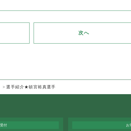
次へ
選手紹介★頓宮裕真選手
受付
お